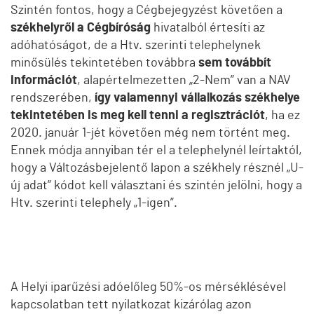
Szintén fontos, hogy a Cégbejegyzést követően a
székhelyről
a Cégbíróság
hivatalból értesíti az
adóhatóságot, de a Htv. szerinti telephelynek
minősülés tekintetében továbbra
sem továbbít
információt
, alapértelmezetten „2-Nem” van a NAV
rendszerében,
így valamennyi vállalkozás székhelye
tekintetében is meg kell tenni a regisztrációt
, ha ez
2020. január 1-jét követően még nem történt meg.
Ennek módja annyiban tér el a telephelynél leírtaktól,
hogy a Változásbejelentő lapon a székhely résznél „U-
új adat” kódot kell választani és szintén jelölni, hogy a
Htv. szerinti telephely „1-igen”.
A Helyi iparűzési adóelőleg 50%-os mérséklésével
kapcsolatban tett nyilatkozat kizárólag azon