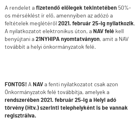
A rendelet a
fizetendő előlegek tekintetében
50%-
os mérséklést ír elő, amennyiben az adózó a
feltételek meglétéről
2021. február 25-ig nyilatkozik
.
A nyilatkozatot elektronikus úton, a
NAV felé
kell
benyújtani a
21NYHIPA nyomtatványon
, amit a NAV
továbbít a helyi önkormányzatok felé.
FONTOS!
A
NAV
a fenti nyilatkozatot csak azon
Önkormányzatok felé továbbítja, amelyek a
rendszerében 2021. február 25-ig a Helyi adó
törvény (Htv.) szerinti telephelyként is be vannak
regisztrálva.