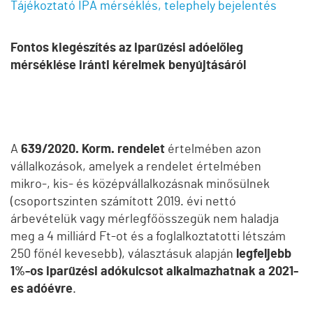
Tájékoztató IPA mérséklés, telephely bejelentés
Fontos kiegészítés az Iparűzési adóelőleg
mérséklése iránti kérelmek benyújtásáról
A
639/2020. Korm. rendelet
értelmében azon
vállalkozások, amelyek a rendelet értelmében
mikro-, kis- és középvállalkozásnak minősülnek
(csoportszinten számított 2019. évi nettó
árbevételük vagy mérlegfőösszegük nem haladja
meg a 4 milliárd Ft-ot és a foglalkoztatotti létszám
250 főnél kevesebb), választásuk alapján
legfeljebb
1%-os iparűzési adókulcsot alkalmazhatnak a 2021-
es adóévre
.