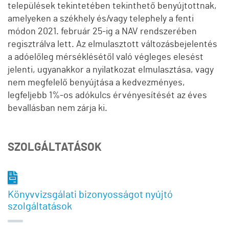
települések tekintetében tekinthető benyújtottnak,
amelyeken a székhely és/vagy telephely a fenti
módon 2021. február 25-ig a NAV rendszerében
regisztrálva lett. Az elmulasztott változásbejelentés
a adóelőleg mérséklésétől való végleges elesést
jelenti, ugyanakkor a nyilatkozat elmulasztása, vagy
nem megfelelő benyújtása a kedvezményes,
legfeljebb 1%-os adókulcs érvényesítését az éves
bevallásban nem zárja ki.
SZOLGÁLTATÁSOK
Könyvvizsgálati bizonyosságot nyújtó
szolgáltatások