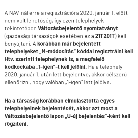
A NAV-nál erre a regisztrációra 2020. január 1. előtt
nem volt lehetőség, így ezen telephelyek
tekintetében
Változásbejelentő nyomtatványt
(gazdasági társaságok esetében ez a
21T201T
) kell
benyújtani. A
korábban már bejelentett
telephelyeket „M-módosítás”
kóddal regisztrálni kell
Htv. szerinti telephelynek is, a megfelelő
kódkockába „1-igen”-t kell jelölni.
Ha a telephely
2020. január 1. után lett bejelentve, akkor célszerű
ellenőrizni, hogy valóban „1-igen” lett jelölve.
Ha a társaság korábban elmulasztotta egyes
telephelyeinek bejelentését, akkor azt most a
Változásbejelentő lapon „U-új bejelentés”-ként kell
rögzíteni.