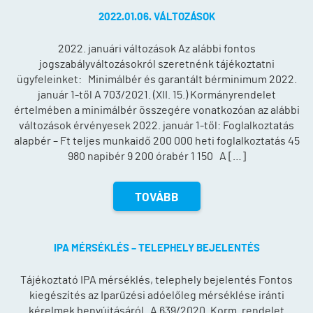
2022.01.06. VÁLTOZÁSOK
2022. januári változások Az alábbi fontos
jogszabályváltozásokról szeretnénk tájékoztatni
ügyfeleinket: Minimálbér és garantált bérminimum 2022.
január 1-től A 703/2021. (XII. 15.) Kormányrendelet
értelmében a minimálbér összegére vonatkozóan az alábbi
változások érvényesek 2022. január 1-től: Foglalkoztatás
alapbér – Ft teljes munkaidő 200 000 heti foglalkoztatás 45
980 napibér 9 200 órabér 1 150 A […]
TOVÁBB
IPA MÉRSÉKLÉS – TELEPHELY BEJELENTÉS
Tájékoztató IPA mérséklés, telephely bejelentés Fontos
kiegészítés az Iparűzési adóelőleg mérséklése iránti
kérelmek benyújtásáról A 639/2020. Korm. rendelet