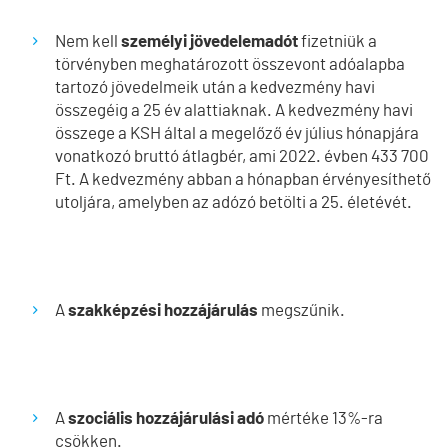
Nem kell
személyi jövedelemadót
fizetniük a
törvényben meghatározott összevont adóalapba
tartozó jövedelmeik után a kedvezmény havi
összegéig a 25 év alattiaknak. A kedvezmény havi
összege a KSH által a megelőző év július hónapjára
vonatkozó bruttó átlagbér, ami 2022. évben 433 700
Ft. A kedvezmény abban a hónapban érvényesíthető
utoljára, amelyben az adózó betölti a 25. életévét.
A
szakképzési hozzájárulás
megszűnik.
A
szociális hozzájárulási adó
mértéke 13%-ra
csökken.