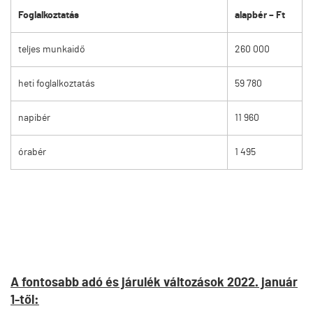
Foglalkoztatás
alapbér – Ft
teljes munkaidő
260 000
heti foglalkoztatás
59 780
napibér
11 960
órabér
1 495
A fontosabb adó és járulék változások 2022. január
1-től: