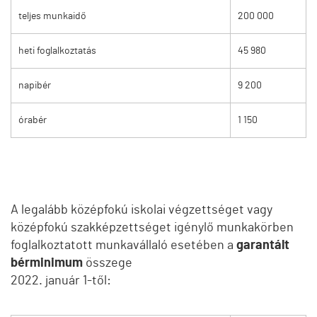
teljes munkaidő
200 000
heti foglalkoztatás
45 980
napibér
9 200
órabér
1 150
A legalább középfokú iskolai végzettséget vagy
középfokú szakképzettséget igénylő munkakörben
foglalkoztatott munkavállaló esetében a
garantált
bérminimum
összege
2022. január 1-től: