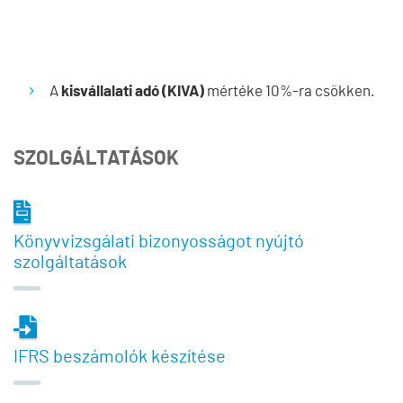
A
kisvállalati adó (KIVA)
mértéke 10%-ra csökken.
SZOLGÁLTATÁSOK
Könyvvizsgálati bizonyosságot nyújtó
szolgáltatások
IFRS beszámolók készítése