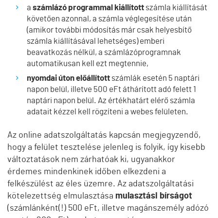
a
számlázó programmal kiállított
számla kiállítását
követően azonnal, a számla véglegesítése után
(amikor további módosítás már csak helyesbítő
számla kiállításával lehetséges) emberi
beavatkozás nélkül, a számlázóprogramnak
automatikusan kell ezt megtennie,
nyomdai úton előállított
számlák esetén 5 naptári
napon belül, illetve 500 eFt áthárított adó felett 1
naptári napon belül. Az értékhatárt elérő számla
adatait kézzel kell rögzíteni a webes felületen.
Az online adatszolgáltatás kapcsán megjegyzendő,
hogy a felület tesztelése jelenleg is folyik, így kisebb
változtatások nem zárhatóak ki, ugyanakkor
érdemes mindenkinek időben elkezdeni a
felkészülést az éles üzemre. Az adatszolgáltatási
kötelezettség elmulasztása
mulasztási bírságot
(számlánként(!) 500 eFt, illetve magánszemély adózó