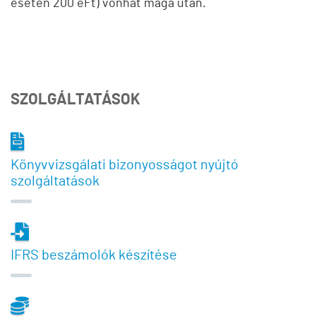
esetén 200 eFt) vonhat maga után.
SZOLGÁLTATÁSOK
Könyvvizsgálati bizonyosságot nyújtó
szolgáltatások
IFRS beszámolók készítése